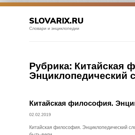
Skip
to
SLOVARIX.RU
content
Словари и энциклопедии
Рубрика:
Китайская 
Энциклопедический с
Китайская философия. Энци
Posted
02.02.2019
on
Китайская философия. Энциклопедический сло
быть-вели