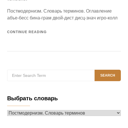
on
Постмодернизм. Словарь терминов. Оглавление
абъе-бесс бина-грам двой-дист дисц-знач игро-колл
CONTINUE READING
Search
SEARCH
for:
Выбрать словарь
Выбрать
словарь