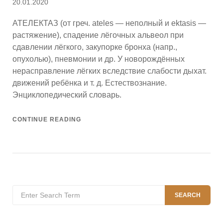
Posted
20.01.2020
on
АТЕЛЕКТАЗ (от греч. ateles — неполный и ektasis —
растяжение), спадение лёгочных альвеол при
сдавлении лёгкого, закупорке бронха (напр.,
опухолью), пневмонии и др. У новорождённых
нерасправление лёгких вследствие слабости дыхат.
движений ребёнка и т. д. Естествознание.
Энциклопедический словарь.
CONTINUE READING
Search
SEARCH
for: