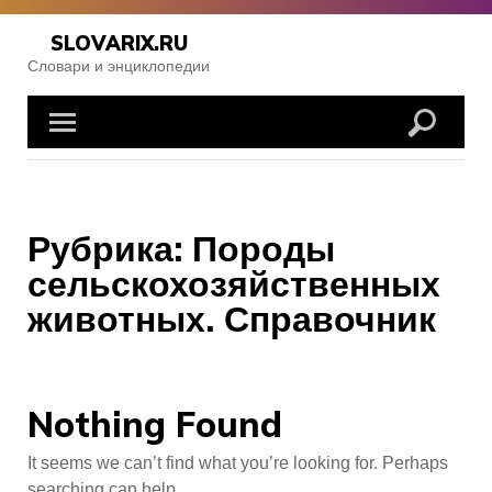
Skip
to
SLOVARIX.RU
content
Словари и энциклопедии
Рубрика:
Породы
сельскохозяйственных
животных. Справочник
Nothing Found
It seems we can’t find what you’re looking for. Perhaps
searching can help.