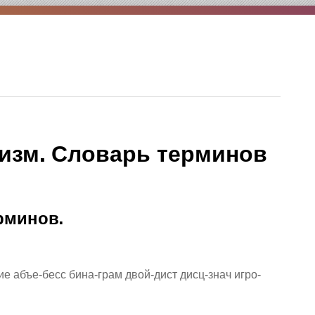
изм. Словарь терминов
рминов.
 абъе-бесс бина-грам двой-дист дисц-знач игро-