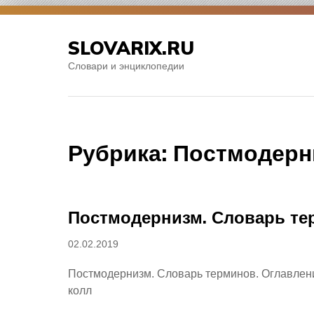
Skip
to
SLOVARIX.RU
content
Словари и энциклопедии
Рубрика:
Постмодерн
Постмодернизм. Словарь те
Posted
02.02.2019
on
Постмодернизм. Словарь терминов. Оглавление
колл