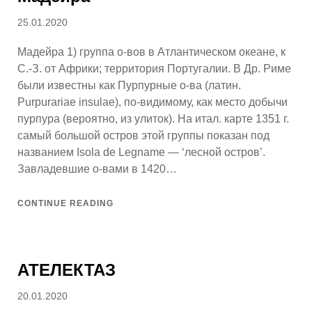
Posted
25.01.2020
on
Мадейра 1) группа о-вов в Атлантическом океане, к
С.-З. от Африки; территория Португалии. В Др. Риме
были известны как Пурпурные о-ва (латин.
Purpurariae insulae), по-видимому, как место добычи
пурпура (вероятно, из улиток). На итал. карте 1351 г.
самый большой остров этой группы показан под
названием Isola de Legname — ‘лесной остров’.
Завладевшие о-вами в 1420…
CONTINUE READING
АТЕЛЕКТАЗ
Posted
20.01.2020
on