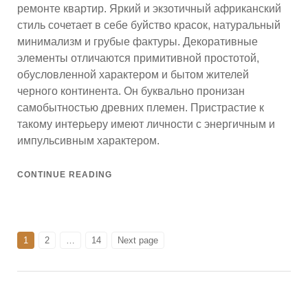
ремонте квартир. Яркий и экзотичный африканский
стиль сочетает в себе буйство красок, натуральный
минимализм и грубые фактуры. Декоративные
элементы отличаются примитивной простотой,
обусловленной характером и бытом жителей
черного континента. Он буквально пронизан
самобытностью древних племен. Пристрастие к
такому интерьеру имеют личности с энергичным и
импульсивным характером.
CONTINUE READING
Навигация
PAGE
PAGE
PAGE
1
2
…
14
Next page
по
записям