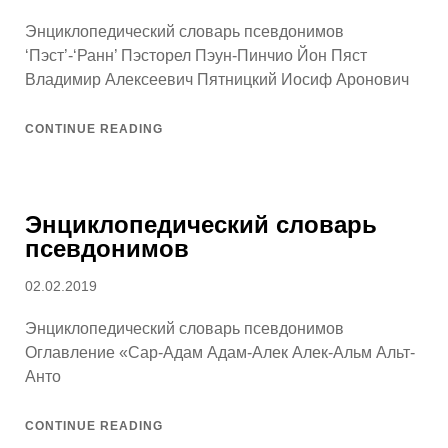
on
Энциклопедический словарь псевдонимов
‘Пэст’-‘Ранн’ Пэсторел Пэун-Пинчио Йон Пяст
Владимир Алексеевич Пятницкий Иосиф Аронович
CONTINUE READING
Энциклопедический словарь
псевдонимов
Posted
02.02.2019
on
Энциклопедический словарь псевдонимов
Оглавление «Сар-Адам Адам-Алек Алек-Альм Альт-
Анто
CONTINUE READING