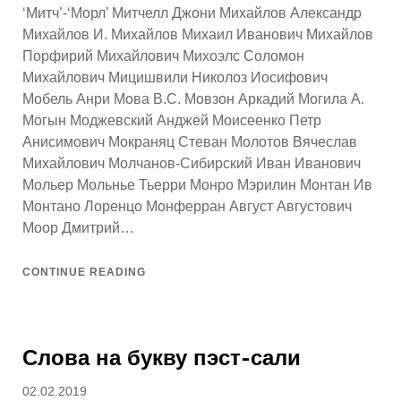
‘Митч’-‘Морл’ Митчелл Джони Михайлов Александр
Михайлов И. Михайлов Михаил Иванович Михайлов
Порфирий Михайлович Михоэлс Соломон
Михайлович Мицишвили Николоз Иосифович
Мобель Анри Мова В.С. Мовзон Аркадий Могила А.
Могын Моджевский Анджей Моисеенко Петр
Анисимович Мокраняц Стеван Молотов Вячеслав
Михайлович Молчанов-Сибирский Иван Иванович
Мольер Мольнье Тьерри Монро Мэрилин Монтан Ив
Монтано Лоренцо Монферран Август Августович
Моор Дмитрий…
CONTINUE READING
Слова на букву пэст-сали
Posted
02.02.2019