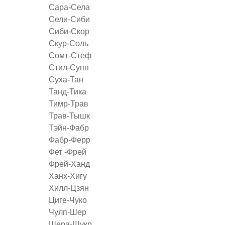
Сара-Села
Сели-Сиби
Сиби-Скор
Скур-Соль
Сомт-Стеф
Стил-Супп
Суха-Тан
Танд-Тика
Тимр-Трав
Трав-Тышк
Тэйн-Фабр
Фабр-Ферр
Фет -Фрей
Фрей-Ханд
Ханх-Хигу
Хилл-Цзян
Циге-Чуко
Чулп-Шер
Шера-Шукр