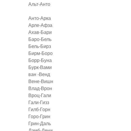
Альт-Анто
Анто-Арка
Арле-Афза
Ахав-Бари
Баро-Бель
Бель-Бирз
Бирм-Боро
Борр-Буна
Бурк-Вами
ван -Венд
Вене-Вишн
Влад-Врон
Вроц-Гали
Гали-Гизз
Гилб-Горн
Горо-Грин
Грин-Даль
Дамб-Дени