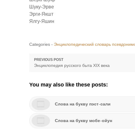
Шуку-Эрве
Эрги-Якшт
Ялгу-Яшин
Categories -
Энциклопедический словарь псевдоним
Навигация
PREVIOUS POST
Previous
Энциклопедия русского быта XIX века
по
post:
записям
You may also like these posts:
Слова на букву пэст-сали
Слова на букву мобе-ойун