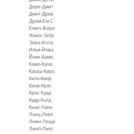
Дере-Дмит
Дмит-Древ
Дрим-Ем С
Емел-Жиро
Жмих-Зебу
Зева-Илла
Ильи-Йова
Йовк-Ками
Камо-Кача
Кашш-Киро
Кито-Конр
Конр-Крас
Крас-Куда
Кудр-Кьод
Кьяр-Ланн
Ланц-Леел
Лежн-Лещи
Лжеб-Липс