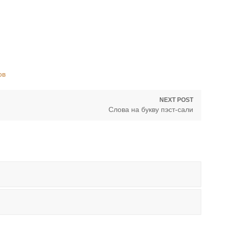
ов
NEXT POST
Next
Слова на букву пэст-сали
post: