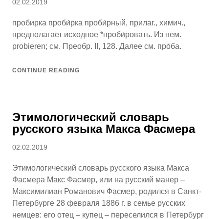
Posted
02.02.2019
on
пробирка проби́рка проби́рный, прилаг., химич.,
предполагает исходное *проби́ровать. Из нем.
probieren; см. Преобр. II, 128. Далее см. про́ба.
CONTINUE READING
Этимологический словарь
русского языка Макса Фасмера
Posted
02.02.2019
on
Этимологический словарь русского языка Макса
Фасмера Макс Фасмер, или на русский манер –
Максимилиан Романович Фасмер, родился в Санкт-
Петербурге 28 февраля 1886 г. в семье русских
немцев: его отец – купец – переселился в Петербург