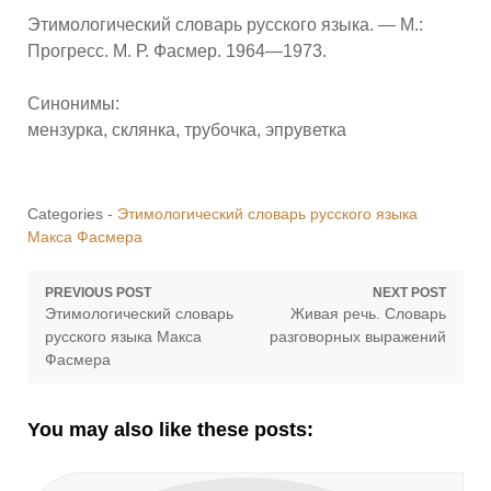
Этимологический словарь русского языка. — М.:
Прогресс. М. Р. Фасмер. 1964—1973.
Синонимы:
мензурка, склянка, трубочка, эпруветка
Categories -
Этимологический словарь русского языка
Макса Фасмера
Навигация
PREVIOUS POST
NEXT POST
Previous
Next
Этимологический словарь
Живая речь. Словарь
по
post:
post:
русского языка Макса
разговорных выражений
Фасмера
записям
You may also like these posts: