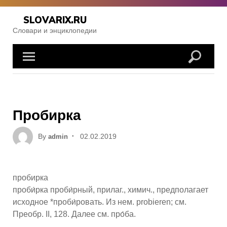
Skip
to
SLOVARIX.RU
content
Словари и энциклопедии
Пробирка
Posted
By
02.02.2019
admin
on
пробирка
проби́рка проби́рный, прилаг., химич., предполагает
исходное *проби́ровать. Из нем. probieren; см.
Преобр. II, 128. Далее см. про́ба.