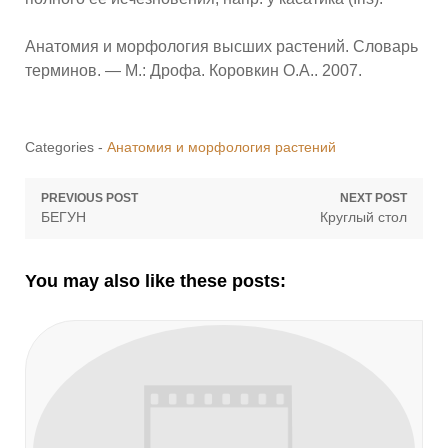
Анатомия и морфология высших растений. Словарь
терминов. — М.: Дрофа. Коровкин О.А.. 2007.
Categories -
Анатомия и морфология растений
Навигация
PREVIOUS POST
NEXT POST
Previous
Next
БЕГУН
Круглый стол
по
post:
post:
записям
You may also like these posts: