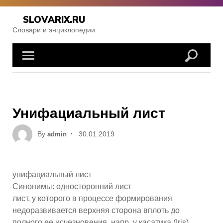
Skip
to
SLOVARIX.RU
content
Словари и энциклопедии
Унифациальный лист
Posted
By
30.01.2019
admin
on
унифациальный лист
Синонимы: односторонний лист
лист, у которого в процессе формирования
недоразвивается верхняя сторона вплоть до
полного ее исчезновения, напр. у касатика (Iris).