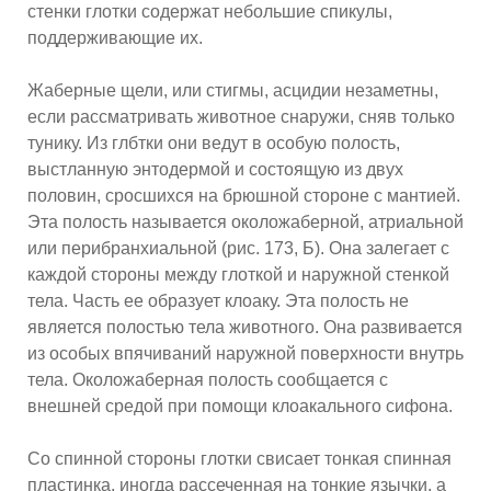
стенки глотки содержат небольшие спикулы,
поддерживающие их.
Жаберные щели, или стигмы, асцидии незаметны,
если рассматривать животное снаружи, сняв только
тунику. Из глбтки они ведут в особую полость,
выстланную энтодермой и состоящую из двух
половин, сросшихся на брюшной стороне с мантией.
Эта полость называется околожаберной, атриальной
или перибранхиальной (рис. 173, Б). Она залегает с
каждой стороны между глоткой и наружной стенкой
тела. Часть ее образует клоаку. Эта полость не
является полостью тела животного. Она развивается
из особых впячиваний наружной поверхности внутрь
тела. Околожаберная полость сообщается с
внешней средой при помощи клоакального сифона.
Со спинной стороны глотки свисает тонкая спинная
пластинка, иногда рассеченная на тонкие язычки, а