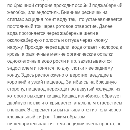
по брюшной стороне проходит особый поджаберный
желобок, или эндостиль. Биением ресничек на
стигмах асцидия гонит воду так, что устанавливается
постоянный ток через ротовое отверстие. Далее
вода прогоняется через жаберные щели в
околожаберную полость и оттуда через клоаку
наружу. Проходя через щели, вода отдает кислород в
кровь, а различные мелкие органические остатки,
одноклеточные водо росли и пр. захватываются
эндостилем и гонятся по дну глотки к ее заднему
концу. Здесь расположено отверстие, ведущее в
короткий и узкий пищевод. Загибаясь на брюшную
сторону, пищевод переходит во вздутый желудок, из
которого выходит кишка. Кишка, изгибаясь, образует
двойную петлю и открывается анальным отверстием
в клоаку. Экскременты выталкиваются из тела через
клоакальный сифон. Таким образом,
пищеварительная система асцидии очень проста, но