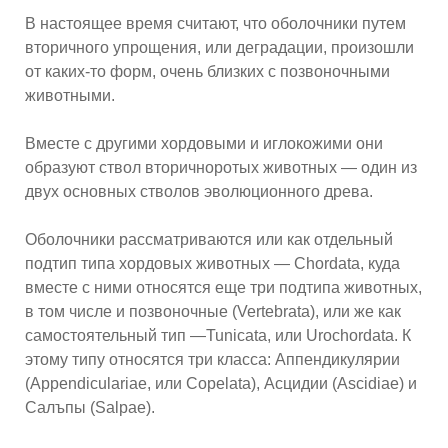
В настоящее время считают, что оболочники путем
вторичного упрощения, или деградации, произошли
от каких-то форм, очень близких с позвоночными
животными.
Вместе с другими хордовыми и иглокожими они
образуют ствол вторичноротых животных — один из
двух основных стволов эволюционного древа.
Оболочники рассматриваются или как отдельный
подтип типа хордовых животных — Chordata, куда
вместе с ними относятся еще три подтипа животных,
в том числе и позвоночные (Vertebrata), или же как
самостоятельный тип —Tunicata, или Urochordata. К
этому типу относятся три класса: Аппендикулярии
(Appendiculariae, или Copelata), Асцидии (Ascidiae) и
Салъпы (Salpae).