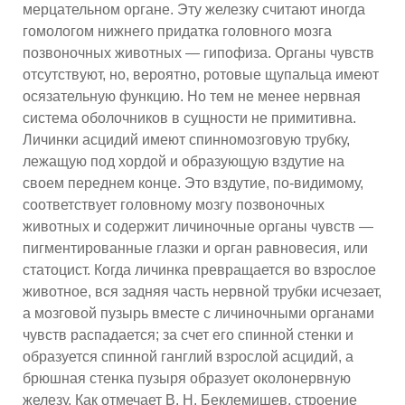
мерцательном органе. Эту железку считают иногда
гомологом нижнего придатка головного мозга
позвоночных животных — гипофиза. Органы чувств
отсутствуют, но, вероятно, ротовые щупальца имеют
осязательную функцию. Но тем не менее нервная
система оболочников в сущности не примитивна.
Личинки асцидий имеют спинномозговую трубку,
лежащую под хордой и образующую вздутие на
своем переднем конце. Это вздутие, по-видимому,
соответствует головному мозгу позвоночных
животных и содержит личиночные органы чувств —
пигментированные глазки и орган равновесия, или
статоцист. Когда личинка превращается во взрослое
животное, вся задняя часть нервной трубки исчезает,
а мозговой пузырь вместе с личиночными органами
чувств распадается; за счет его спинной стенки и
образуется спинной ганглий взрослой асцидий, а
брюшная стенка пузыря образует околонервную
железу. Как отмечает В. Н. Беклемишев, строение