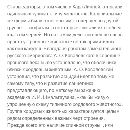
Старыеавторы, в том числе и Карл Линней, относили
одиночных туникат к типу моллюсков. Колониальные
же формы были отнесены им к совершенно другой
группе— зоофитам, а некоторые считали их особым
классом червей. Но на самом деле эти внешне очень
просто устроенные животные не так примитивны,
как они кажутся. Благодаря работам замечательного
русского эмбриолога А. О. Ковалевского в середине
прошлого века было установлено, что оболочники
близки к хордовым животным. А. О. Ковалевский
установил, что развитие асцидий идет по тому же
самому типу, что и развитие ланцетника,
представляющего, по меткому выражению
академика И. И. Шмальгаузена, «как бы живую
упрощенную схему типичного хордового животного».
Группа хордовых животных характеризуется целым
рядом определенных важных черт строения.
Прежде всего это наличие спинной струны, , или