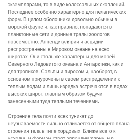
экземплярами, то в виде колоссальных скоплений.
Последнее особенно характерно для пелагических
форм. В целом оболочники довольно обычны в
морской фауне и, как правило, попадаются в
планктонные сети и донные тралы зоологов
повсеместно. Аппендикулярии и асцидии
распространены в Мировом океане на всех
широтах. Они столь же характерны для морей
Северного Ледовитого океана и Антарктики, как и
для тропиков. Сальпы и пиросомы, наоборот, в
основном приурочены в своем распределении к
теплым водам и лишь изредка встречаются в водах
высоких широт, главным образом будучи
занесенными туда теплыми течениями.
Строение тела почти всех туникат до
неузнаваемости сильно отличается от общего плана
строения тела в типе хордовых. Ближе всего к
исходным формам стоят аппендикулярии, и в