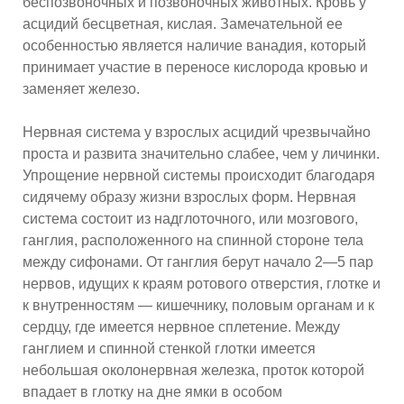
беспозвоночных и позвоночных животных. Кровь у
асцидий бесцветная, кислая. Замечательной ее
особенностью является наличие ванадия, который
принимает участие в переносе кислорода кровью и
заменяет железо.
Нервная система у взрослых асцидий чрезвычайно
проста и развита значительно слабее, чем у личинки.
Упрощение нервной системы происходит благодаря
сидячему образу жизни взрослых форм. Нервная
система состоит из надглоточного, или мозгового,
ганглия, расположенного на спинной стороне тела
между сифонами. От ганглия берут начало 2—5 пар
нервов, идущих к краям ротового отверстия, глотке и
к внутренностям — кишечнику, половым органам и к
сердцу, где имеется нервное сплетение. Между
ганглием и спинной стенкой глотки имеется
небольшая околонервная железка, проток которой
впадает в глотку на дне ямки в особом