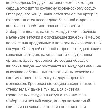
перикардием. От двух противоположных концов
сердца отходит по крупному кровеносному сосуду.
От переднего конца начинается жаберная артерия,
которая тянется посередине брюшной стороны и
посылает от себя многочисленные ветви к
жаберным щелям, дающие между ними побочные
маленькие веточки и окружающие жаберный мешок
целой сетью продольных и поперечных кровеносных
сосудов. От задней спинной стороны сердца отходит
кишечная артерия, дающая ветви к внутренним
органам. Здесь кровеносные сосуды образуют
широкие лакуны—пространства между органами, не
имеющие собственных стенок, очень похожие по
своему строению на лакуны двустворчатых
моллюсков. Кровеносные сосуды заходят также в
стенку тела и даже в тунику. Вся система
кровеносных сосудов и лакун открывается в
жаберно-кишечный синус, иногда называемый
спинным сосудом, с которым соединяются и