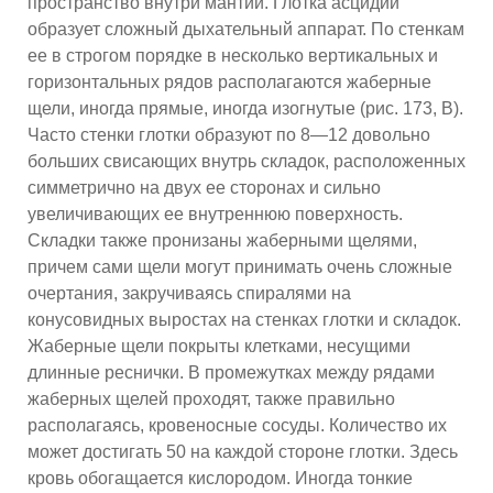
пространство внутри мантии. Глотка асцидий
образует сложный дыхательный аппарат. По стенкам
ее в строгом порядке в несколько вертикальных и
горизонтальных рядов располагаются жаберные
щели, иногда прямые, иногда изогнутые (рис. 173, В).
Часто стенки глотки образуют по 8—12 довольно
больших свисающих внутрь складок, расположенных
симметрично на двух ее сторонах и сильно
увеличивающих ее внутреннюю поверхность.
Складки также пронизаны жаберными щелями,
причем сами щели могут принимать очень сложные
очертания, закручиваясь спиралями на
конусовидных выростах на стенках глотки и складок.
Жаберные щели покрыты клетками, несущими
длинные реснички. В промежутках между рядами
жаберных щелей проходят, также правильно
располагаясь, кровеносные сосуды. Количество их
может достигать 50 на каждой стороне глотки. Здесь
кровь обогащается кислородом. Иногда тонкие