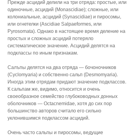
Прежде асцидий делили на три отряда: простые, или
одиночные, асцидий (Monascidiae); сложные, или
колониальные, асцидий (Synascidiae) и пиросомы,
или огнетелки (Ascidiae Salpaeformes, или
Pyrosomata). Однако в настоящее время деление на
простых и сложных асцидий потеряло
систематическое значение. Асцидий делятся на
подклассы по иным признакам.
Салъпы делятся на два отряда — бочоночников
(Cyclomyaria) и собственно сальп (Desmomyaria).
Иногда этим отрядам придают значение подклассов.
К сальпам же, видимо, относится и очень
своеобразное семейство глубоководных донных
оболочников — Octacnemidae, хотя до сих пор
большинство авторов считало его сильно
уклонившимся подклассом асцидий.
Очень часто сальпы и пиросомы, ведущие