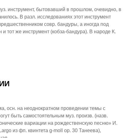
з. инструмент, бытовавший в прошлом, очевидно, в
анилось. В разл. исследованиях этот инструмент
предшественником совр. бандуры, а иногда под
и тот же инструмент (кобза-бандура). В народе К.
ИИ
осн. на неоднократном проведении темы с
огут быть самостоятельным муз. произв. (назв.
нонические вариации на рождественскую песню» И.
argo из фп. квинтета g-moll op. 30 Танеева),
сная…