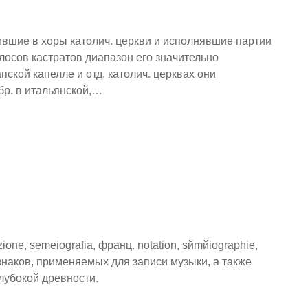
ившие в хоры католич. церкви и исполнявшие партии
олосов кастратов диапазон его значительно
ской капелле и отд. католич. церквах они
 обр. в итальянской,…
zione, semeiografia, франц. notation, sйmйiographie,
. знаков, применяемых для записи музыки, а также
глубокой древности.