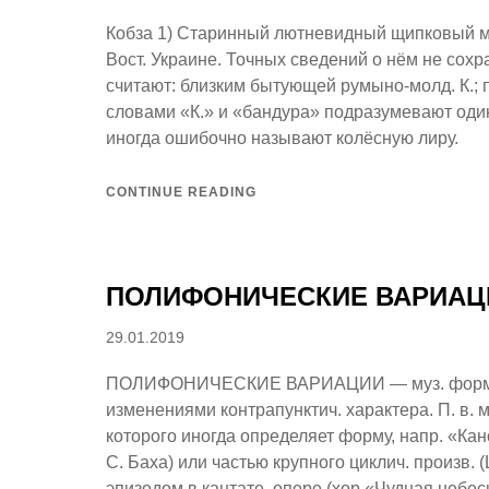
on
Кобза 1) Старинный лютневидный щипковый му
Вост. Украине. Точных сведений о нём не сохр
считают: близким бытующей румыно-молд. К.; 
словами «К.» и «бандура» подразумевают один 
иногда ошибочно называют колёсную лиру.
CONTINUE READING
ПОЛИФОНИЧЕСКИЕ ВАРИАЦ
Posted
29.01.2019
on
ПОЛИФОНИЧЕСКИЕ ВАРИАЦИИ — муз. форма, 
изменениями контрапунктич. характера. П. в. м
которого иногда определяет форму, напр. «Ка
С. Баха) или частью крупного циклич. произв. (L
эпизодом в кантате, опере (хор «Чудная небе