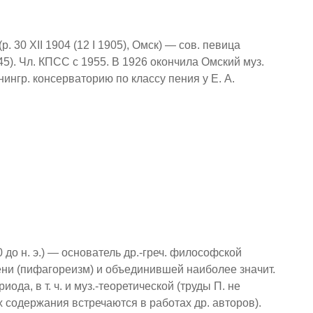
 30 XII 1904 (12 I 1905), Омск) — сов. певица
45). Чл. КПСС с 1955. В 1926 окончила Омский муз.
нингр. консерваторию по классу пения у Е. А.
0 до н. э.) — основатель др.-греч. философской
ени (пифагореизм) и объединившей наиболее значит.
ода, в т. ч. и муз.-теоретической (труды П. не
 содержания встречаются в работах др. авторов).