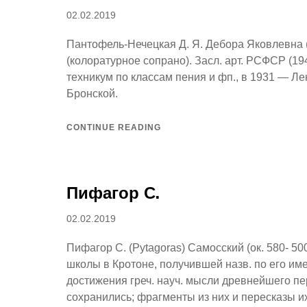
Posted
02.02.2019
on
Пантофель-Нечецкая Д. Я. Дебора Яковлевна (p.
(колоратурное сопрано). Засл. арт. РСФСР (19
техникум по классам пения и фп., в 1931 — Ле
Бронской.
CONTINUE READING
Пифагор С.
Posted
02.02.2019
on
Пифагор С. (Pytagoras) Самосский (ок. 580- 50
школы в Кротоне, получившей назв. по его им
достижения греч. науч. мысли древнейшего пери
сохранились; фрагменты из них и пересказы их