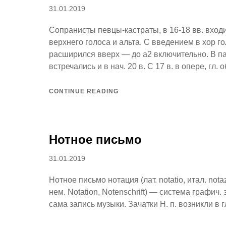
Posted
31.01.2019
on
Сопранисты певцы-кастраты, в 16-18 вв. вход
верхнего голоса и альта. С введением в хор г
расширился вверх — до а2 включительно. В пап
встречались и в нач. 20 в. С 17 в. в опере, гл.
CONTINUE READING
Нотное письмо
Posted
31.01.2019
on
Нотное письмо нотация (лат. notatio, итал. nota
нем. Notation, Notenschrift) — система графич
сама запись музыки. Зачатки Н. п. возникли в 