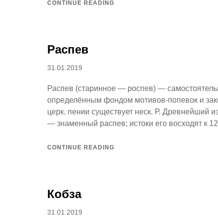
CONTINUE READING
Распев
Posted
31.01.2019
on
Распев (старинное — роспев) — самостоятел
определённым фондом мотивов-попевок и зако
церк. пении существует неск. Р. Древнейший 
— знаменный распев; истоки его восходят к 12
CONTINUE READING
Кобза
Posted
31.01.2019