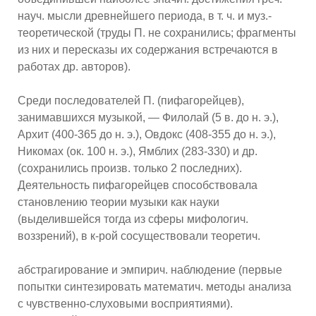
науч. мысли древнейшего периода, в т. ч. и муз.-
теоретической (труды П. не сохранились; фрагменты
из них и пересказы их содержания встречаются в
работах др. авторов).
Среди последователей П. (пифагорейцев),
занимавшихся музыкой, — Филолай (5 в. до н. э.),
Архит (400-365 до н. э.), Овдокс (408-355 до н. э.),
Никомах (ок. 100 н. э.), Ямблих (283-330) и др.
(сохранились произв. только 2 последних).
Деятельность пифагорейцев способствовала
становлению теории музыки как науки
(выделившейся тогда из сферы мифологич.
воззрений), в к-рой сосуществовали теоретич.
абстрагирование и эмпирич. наблюдение (первые
попытки синтезировать математич. методы анализа
с чувственно-слуховыми восприятиями).