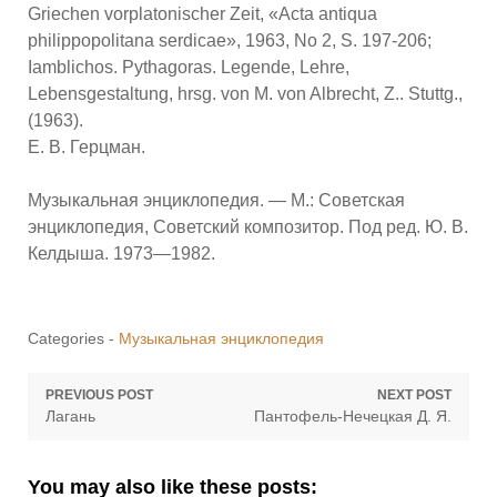
Griechen vorplatonischer Zeit, «Acta antiqua
philippopolitana serdicae», 1963, No 2, S. 197-206;
Iamblichos. Pythagoras. Legende, Lehre,
Lebensgestaltung, hrsg. von M. von Albrecht, Z.. Stuttg.,
(1963).
E. В. Герцман.
Музыкальная энциклопедия. — М.: Советская
энциклопедия, Советский композитор. Под ред. Ю. В.
Келдыша. 1973—1982.
Categories -
Музыкальная энциклопедия
Навигация
PREVIOUS POST
NEXT POST
Previous
Next
Лагань
Пантофель-Нечецкая Д. Я.
по
post:
post:
записям
You may also like these posts: