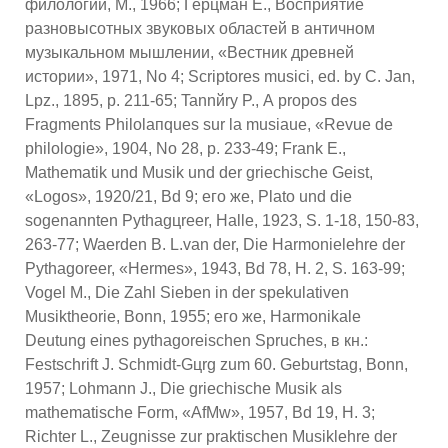
филологии, М., 1966; Герцман Е., Восприятие
разновысотных звуковых областей в античном
музыкальном мышлении, «Вестник древней
истории», 1971, No 4; Scriptores musici, ed. by С. Jan,
Lpz., 1895, p. 211-65; Tannйry P., А propos des
Fragments Philolaпques sur la musiaue, «Revue de
philologie», 1904, No 28, p. 233-49; Frank E.,
Mathematik und Musik und der griechische Geist,
«Logos», 1920/21, Bd 9; eго же, Plato und die
sogenannten Pythagцreer, Halle, 1923, S. 1-18, 150-83,
263-77; Waerden B. L.van der, Die Harmonielehre der
Pythagoreer, «Hermes», 1943, Bd 78, H. 2, S. 163-99;
Vogel M., Die Zahl Sieben in der spekulativen
Musiktheorie, Bonn, 1955; его же, Harmonikale
Deutung eines pythagoreischen Spruches, в кн.:
Festschrift J. Schmidt-Gцrg zum 60. Geburtstag, Bonn,
1957; Lohmann J., Die griechische Musik als
mathematische Form, «AfMw», 1957, Bd 19, H. 3;
Riсhter L., Zeugnisse zur praktischen Musiklehre der