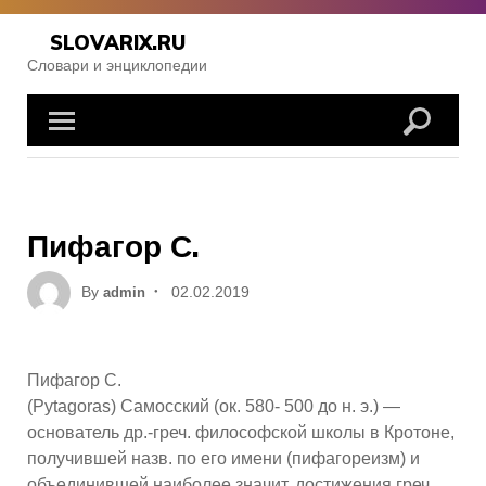
Skip
to
SLOVARIX.RU
content
Словари и энциклопедии
Пифагор С.
Posted
By
02.02.2019
admin
on
Пифагор С.
(Pytagoras) Самосский (ок. 580- 500 до н. э.) —
основатель др.-греч. философской школы в Кротоне,
получившей назв. по его имени (пифагореизм) и
объединившей наиболее значит. достижения греч.