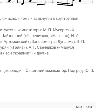
оло» исполняемый замкнутой в круг группой
 отечеств. композиторы: М. П. Мусоргский
. Чайковский («Черевички», «Мазепа»), Н. А.
ак-Артемовский («Запорожец за Дунаем»), В. П.
урян («Гаянэ»), А. Г. Свечников («Маруся
и Леси Украинки») и другие.
нциклопедия, Советский композитор. Под ред. Ю. В.
NEXT POST