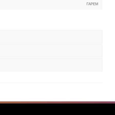
Next
ГАРЕМ
post: