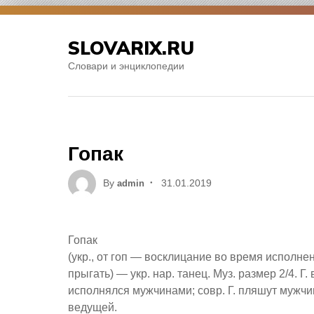
Skip
to
SLOVARIX.RU
content
Словари и энциклопедии
Гопак
Posted
By
31.01.2019
admin
on
Гопак
(укр., от гоп — восклицание во время исполне
прыгать) — укр. нар. танец. Муз. размер 2/4. 
исполнялся мужчинами; совр. Г. пляшут мужч
ведущей.