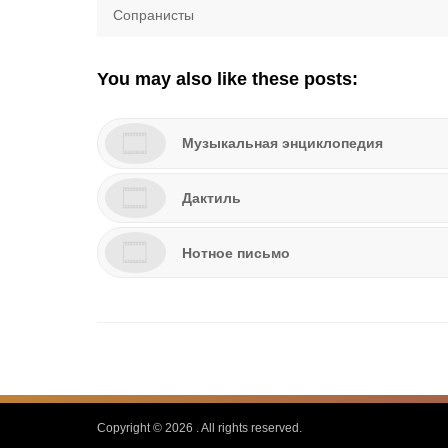
Навигация
Previous
Сопранисты
по
post:
записям
You may also like these posts:
Музыкальная энциклопедия
Дактиль
Нотное письмо
Copyright © 2026
. All rights reserved.