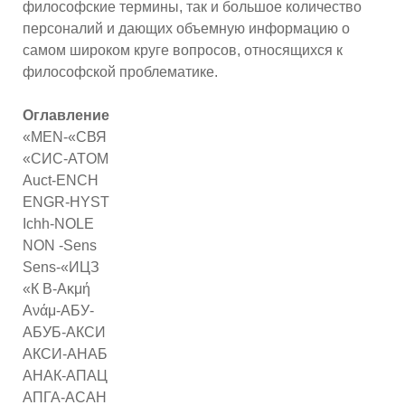
философские термины, так и большое количество
персоналий и дающих объемную информацию о
самом широком круге вопросов, относящихся к
философской проблематике.
Оглавление
«MEN-«СВЯ
«СИС-ATOM
Auct-ENCH
ENGR-HYST
Ichh-NOLE
NON -Sens
Sens-«ИЦЗ
«К В-Ακμή
Ανάμ-АБУ-
АБУБ-АКСИ
АКСИ-АНАБ
АНАК-АПАЦ
АПГА-АСАН