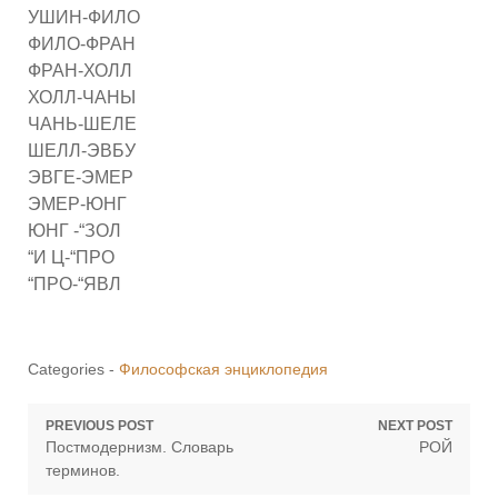
УШИН-ФИЛО
ФИЛО-ФРАН
ФРАН-ХОЛЛ
ХОЛЛ-ЧАНЫ
ЧАНЬ-ШЕЛЕ
ШЕЛЛ-ЭВБУ
ЭВГЕ-ЭМЕР
ЭМЕР-ЮНГ
ЮНГ -“ЗОЛ
“И Ц-“ПРО
“ПРО-“ЯВЛ
Categories -
Философская энциклопедия
Навигация
PREVIOUS POST
NEXT POST
Previous
Next
Постмодернизм. Словарь
РОЙ
по
post:
post:
терминов.