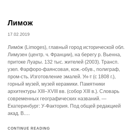
Лимож
Posted
17.02.2019
on
Лимо́ж (Limoges), главный город исторической обл.
Лимузен (центр. ч. Франции), на берегу р. Вьенна,
притоке Луары. 132 тыс. жителей (2003). Трансп.
узел. Фарфоро-фаянсовая, кож.-обув., полиграф,
пром-сть. Изготовление эмалей. Ун-т (с 1808 г.),
горный музей, музей керамики. Памятники
архитектуры XIII–XVIII вв. (собор XIII в.). Словарь
современных географических названий. —
Екатеринбург: У-Фактория. Под общей редакцией
акад. В.…
CONTINUE READING