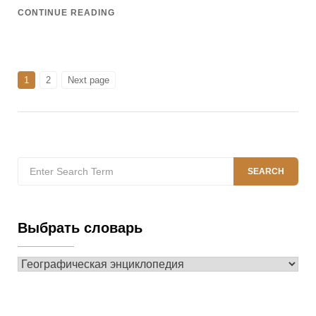
CONTINUE READING
Навигация
PAGE
PAGE
1
2
Next page
по
записям
Search
SEARCH
for:
Выбрать словарь
Выбрать
словарь