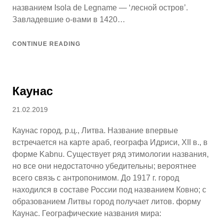
названием Isola de Legname — ‘лесной остров’.
Завладевшие о-вами в 1420…
CONTINUE READING
Каунас
Posted
21.02.2019
on
Каунас город, р.ц., Литва. Название впервые
встречается на карте араб, географа Идриси, XII в., в
форме Kabnu. Существует ряд этимологии названия,
но все они недостаточно убедительны; вероятнее
всего связь с антропонимом. До 1917 г. город
находился в составе России под названием Ковно; с
образованием Литвы город получает литов. форму
Каунас. Географические названия мира: