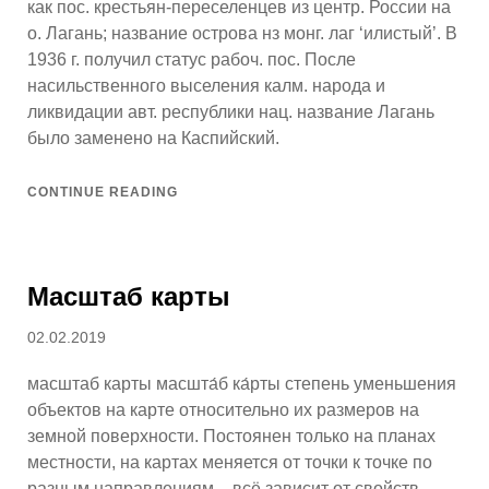
как пос. крестьян-переселенцев из центр. России на
о. Лагань; название острова нз монг. лаг ‘илистый’. В
1936 г. получил статус рабоч. пос. После
насильственного выселения калм. народа и
ликвидации авт. республики нац. название Лагань
было заменено на Каспийский.
CONTINUE READING
Масштаб карты
Posted
02.02.2019
on
масштаб карты масшта́б ка́рты степень уменьшения
объектов на карте относительно их размеров на
земной поверхности. Постоянен только на планах
местности, на картах меняется от точки к точке по
разным направлениям – всё зависит от свойств