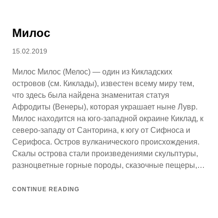
Милос
Posted
15.02.2019
on
Милос Милос (Мелос) — один из Кикладских
островов (см. Киклады), известен всему миру тем,
что здесь была найдена знаменитая статуя
Афродиты (Венеры), которая украшает ныне Лувр.
Милос находится на юго-западной окраине Киклад, к
северо-западу от Санторина, к югу от Сифноса и
Серифоса. Остров вулканического происхождения.
Скалы острова стали произведениями скульптуры,
разноцветные горные породы, сказочные пещеры,…
CONTINUE READING