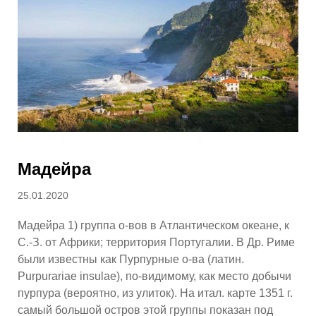
Мадейра
Posted
25.01.2020
on
Мадейра 1) группа о-вов в Атлантическом океане, к
С.-З. от Африки; территория Португалии. В Др. Риме
были известны как Пурпурные о-ва (латин.
Purpurariae insulae), по-видимому, как место добычи
пурпура (вероятно, из улиток). На итал. карте 1351 г.
самый большой остров этой группы показан под