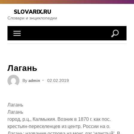
Skip
to
SLOVARIX.RU
content
Словари и энциклопедии
Лагань
Posted
By
02.02.2019
admin
on
Лагань
Лагань
город, р.ц., Калмыкия. Возник в 1870 г. как пос.
крестьян-переселенцев из центр. России на о.
Лагань; название острова нз монг. лаг ‘илистый’. В