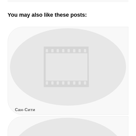
по
post:
post:
записям
You may also like these posts:
Сан-Сити