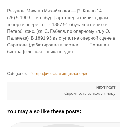
Резунов, Михаил Михайлович — [?, Ковно 14
(26).5.1909, Петербург] арт. оперы (лирико драм,
тенор) и оперетты. В 1887 91 обучался пению в
Петерб. конс. (кл. С. Габеля, по оперному кл. у О.
Палечека). В 1891 93 выступал на оперной сцене в
Саратове (дебютировал в партии… … Большая
биографическая энциклопедия
Categories -
Географическая энциклопедия
Навигация
NEXT POST
Next
Скромность всякому к лицу
по
post:
записям
You may also like these posts: