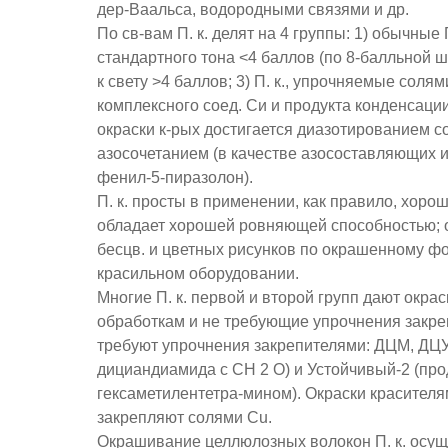
дер-Ваальса, водородными связями и др.
По св-вам П. к. делят на 4 группы: 1) обычные 
стандартного тона <4 баллов (по 8-балльной шк
к свету >4 баллов; 3) П. к., упрочняемые сол
комплексного соед. Си и продукта конденсации
окраски к-рых достигается диазотированием с
азосочетанием (в качестве азосоставляющих и
фенил-5-пиразолон).
П. к. просты в применении, как правило, хоро
обладает хорошей ровняющей способностью; о
бесцв. и цветных рисунков по окрашенному фо
красильном оборудовании.
Многие П. к. первой и второй групп дают окра
обработкам и не требующие упрочнения закреп
требуют упрочнения закрепителями: ДЦМ, ДЦУ
дициандиамида с СН 2 О) и Устойчивый-2 (про
гексаметилентетра-мином). Окраски красителя
закрепляют солями Сu.
Окрашивание целлюлозных волокон П. к. осуще