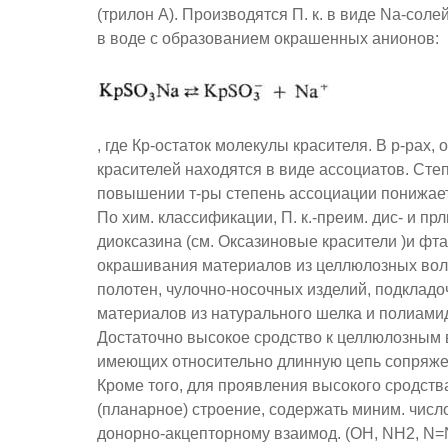
(трилон А). Производятся П. к. в виде Na-со
в воде с образованием окрашенных анионов:
, где Кр-остаток молекулы красителя. В р-рах,
красителей находятся в виде ассоциатов. Степ
повышении т-ры степень ассоциации понижаетс
По хим. классификации, П. к.-преим. дис- и п
диоксазина (см. Оксазиновые красители )и фт
окрашивания материалов из целлюлозных воло
полотен, чулочно-носочных изделий, подкладо
материалов из натурального шелка и полиами
Достаточно высокое сродство к целлюлозным в
имеющих относительно длинную цепь сопряжен
Кроме того, для проявления высокого сродства
(планарное) строение, содержать миним. числ
донорно-акцепторному взаимод. (ОН, NH2, N=N 