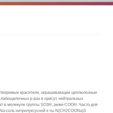
астворимые красители, окрашивающие целлюлозные
слабощелочных р-рах в присут. нейтральных
ржат в молекуле группы SO3H, реже-СООН.
Часто для
 Na-соль нитрилуксусной к-ты N(CH2COONa)3