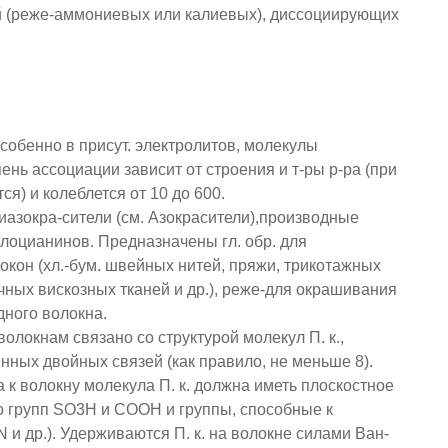
лей (реже-аммониевых или калиевых), диссоциирующих
 особенно в присут. электролитов, молекулы
ень ассоциации зависит от строения и т-ры р-ра (при
я) и колеблется от 10 до 600.
рлиазокра-сители (см. Азокрасители),производные
алоцианинов. Предназначены гл. обр. для
кон (хл.-бум. швейных нитей, пряжи, трикотажных
чных вискозных тканей и др.), реже-для окрашивания
дного волокна.
олокнам связано со структурой молекул П. к.,
ных двойных связей (как правило, не меньше 8).
 к волокну молекула П. к. должна иметь плоскостное
о групп SO3H и СООН и группы, способные к
и др.). Удерживаются П. к. на волокне силами Ван-