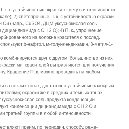
П. к. с устойчивостью окраски к свету в интенсивности
але); 2) светопрочные П. к. с устойчивостью окраски
ями Си (напр., CuSO4, ДЦМ-уксуснокислая соль
 дициандиамида с СН 2 О); 4) П. к., упрочнение
орбированного на волокне красителя с послед.
спользуют b-нафтол, м-толуиленди-амин, 3-метил-1-
шо комбинируются друг с другом, большинство из них
краски мн. красителей вытравляются для получения
ну. Крашение П. к. можно проводить на любом
ски в светлых тонах, достаточно устойчивые к мокрым
ителями; окраски же в средних и темных тонах
 (уксуснокислая соль продукта конденсации
дукт конденсации дициандиамида с СН 2 О и
ми третьей группы в любой интенсивности
ствляют преим. по периодич. способу, реже-