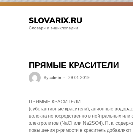
Skip
to
SLOVARIX.RU
content
Словари и энциклопедии
ПРЯМЫЕ КРАСИТЕЛИ
Posted
By
29.01.2019
admin
on
ПРЯМЫЕ КРАСИТЕЛИ
(субстантивные красители), анионные водор
волокна непосредственно в нейтральных или 
электролитов (NaCl или Na2SO4). П. к. соде
повышения р-римости в краситель добавляют