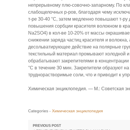
непрерывному плю-совочно-запарному. По кла
слабощелочных р-ров, благодаря чему исключа
т-ре 30-40 °С, затем медленно повышают т-ру 
повышения сорбции красителя волокном в кра
Na2SO4) в кол-ве 10-20% от массы окрашиваем
снижении заряда частиц красителя и волокна, 
десольватирующее действие на полярные груп
текстильный материал промывают холодной и т
обрабатывают закрепителями в концентрации 
°С в течение 30 мин. Закрепители образуют н
труднорастворимые соли, что и приводит к упр
Химическая энциклопедия. — М.: Советская энц
Categories -
Химическая энциклопедия
Навигация
PREVIOUS POST