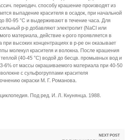
ссич. периодич. способу крашение производят из
ется выпадение красителя в осадок, при начальной
до 80-95 °С и выдерживают в течение часа. Для
сильный р-р добавляют электролит (NaCl или
ого материала, действие к-рого проявляется в
а при высоких концентрациях в р-ре он оказывает
пы молекул красителя и волокна. После крашения
еплой (40-45 °С) водой до бесцв. промывных вод и
3-6% от массы окрашиваемого материала при 40-50
а волокне с сульфогруппами красителя
очнению окраски М. Г. Романова.
иклопедия. Под ред. И. Л. Кнунянца. 1988.
NEXT POST