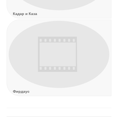
Кадар и Каза
Фирдаус