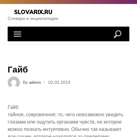
Skip
to
SLOVARIX.RU
content
Словари и энциклопедии
Гайб
Posted
By
02.02.2019
admin
on
Гайб
тайное, сокровенное; то, чего невозможно увидеть
глазами или ощутить органами чувств, но которое
можно познать интуитивно. Обычно так называют
все сущее, которое находится за пределами