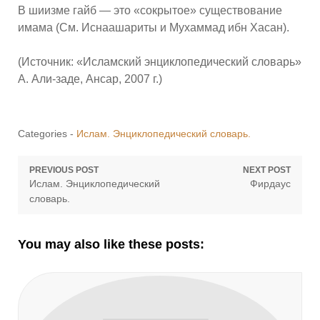
В шиизме гайб — это «сокрытое» существование
имама (См. Иснаашариты и Мухаммад ибн Хасан).
(Источник: «Исламский энциклопедический словарь»
А. Али-заде, Ансар, 2007 г.)
Categories -
Ислам. Энциклопедический словарь.
Навигация
PREVIOUS POST
NEXT POST
Previous
Next
Ислам. Энциклопедический
Фирдаус
по
post:
post:
словарь.
записям
You may also like these posts: