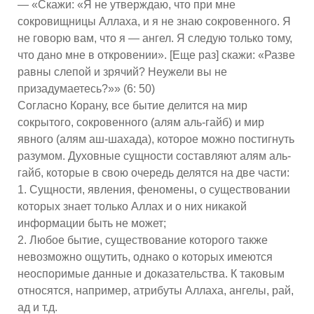
— «Скажи: «Я не утверждаю, что при мне
сокровищницы Аллаха, и я не знаю сокровенного. Я
не говорю вам, что я — ангел. Я следую только тому,
что дано мне в откровении». [Еще раз] скажи: «Разве
равны слепой и зрячий? Неужели вы не
призадумаетесь?»» (6: 50)
Согласно Корану, все бытие делится на мир
сокрытого, сокровенного (алям аль-гайб) и мир
явного (алям аш-шахада), которое можно постигнуть
разумом. Духовные сущности составляют алям аль-
гайб, которые в свою очередь делятся на две части:
1. Сущности, явления, феномены, о существовании
которых знает только Аллах и о них никакой
информации быть не может;
2. Любое бытие, существование которого также
невозможно ощутить, однако о которых имеются
неоспоримые данные и доказательства. К таковым
относятся, например, атрибуты Аллаха, ангелы, рай,
ад и т.д.