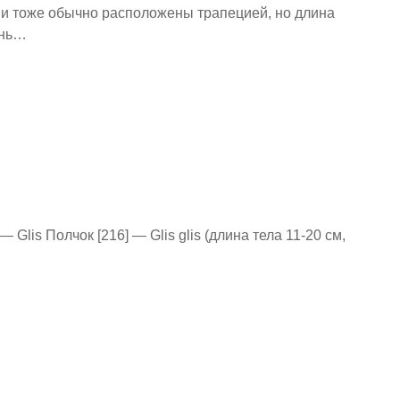
и тоже обычно расположены трапецией, но длина
ень…
— Glis Полчок [216] — Glis glis (длина тела 11-20 см,