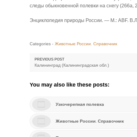
следы обыкновенной полевки на снегу (266a, 
Энциклопедия природы России. — М.: ABF. В.Л.
Categories -
Животные России. Справочник
Навигация
PREVIOUS POST
Previous
Калининград (Калининградская обл.)
по
post:
записям
You may also like these posts:
Узкочерепная полевка
Животные России. Справочник