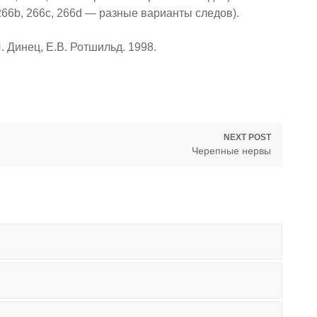
266b, 266c, 266d — разные варианты следов).
 Динец, Е.В. Ротшильд. 1998.
NEXT POST
Next
Черепные нервы
post: