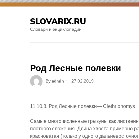
Skip
to
SLOVARIX.RU
content
Словари и энциклопедии
Род Лесные полевки
Posted
By
27.02.2019
admin
on
11.10.8. Род Лесные полевки— Clethrionomys
Самые многочисленные грызуны как лиственны
плотного сложения. Длина хвоста примерно р
красноватая (только у одного дальневосточно