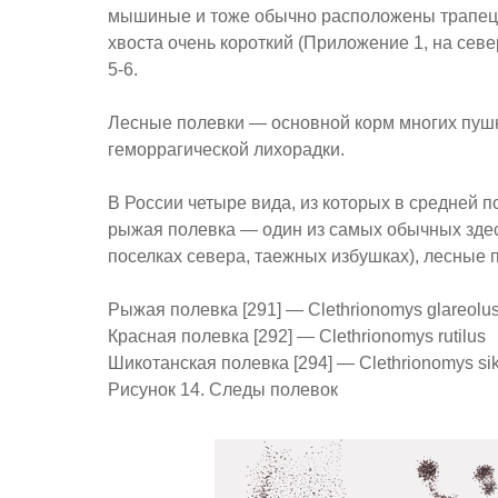
мышиные и тоже обычно расположены трапецие
хвоста очень короткий (Приложение 1, на севе
5-6.
Лесные полевки — основной корм многих пушн
геморрагической лихорадки.
В России четыре вида, из которых в средней 
рыжая полевка — один из самых обычных здес
поселках севера, таежных избушках), лесные
Рыжая полевка [291] — Clethrionomys glareolu
Красная полевка [292] — Clethrionomys rutilus
Шикотанская полевка [294] — Clethrionomys si
Рисунок 14. Следы полевок