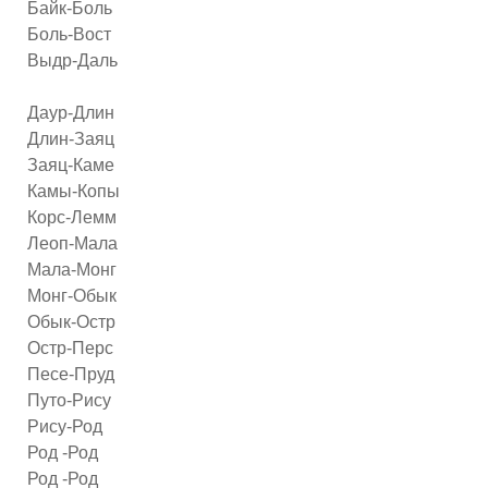
Байк-Боль
Боль-Вост
Выдр-Даль
Даур-Длин
Длин-Заяц
Заяц-Каме
Камы-Копы
Корс-Лемм
Леоп-Мала
Мала-Монг
Монг-Обык
Обык-Остр
Остр-Перс
Песе-Пруд
Путо-Рису
Рису-Род
Род -Род
Род -Род