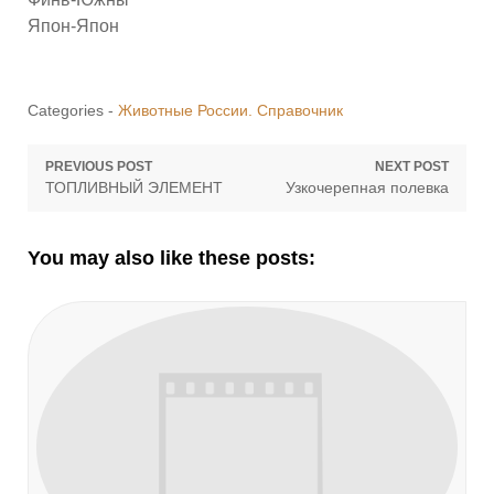
Япон-Япон
Categories -
Животные России. Справочник
Навигация
PREVIOUS POST
NEXT POST
Previous
Next
ТОПЛИВНЫЙ ЭЛЕМЕНТ
Узкочерепная полевка
по
post:
post:
записям
You may also like these posts: