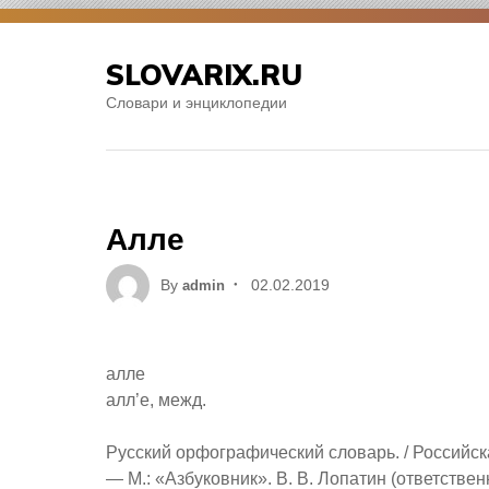
Skip
to
SLOVARIX.RU
content
Словари и энциклопедии
Алле
Posted
By
02.02.2019
admin
on
алле
алл’е, межд.
Русский орфографический словарь. / Российская
— М.: «Азбуковник». В. В. Лопатин (ответственн