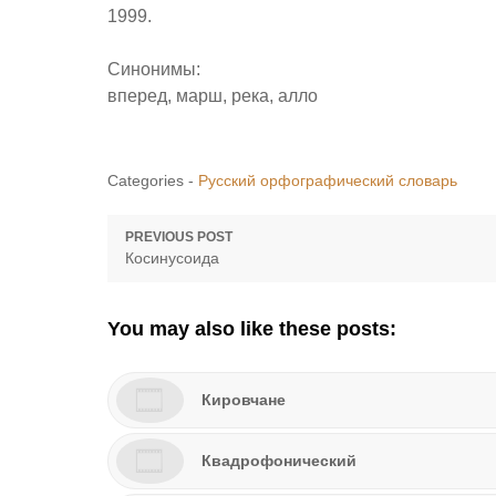
1999.
Синонимы:
вперед, марш, река, алло
Categories -
Русский орфографический словарь
Навигация
PREVIOUS POST
Previous
Косинусоида
по
post:
записям
You may also like these posts:
Кировчане
Квадрофонический