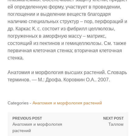
ей определенную форму, участвует в проведении,
поглощении и выделении веществ благодаря
наличию специальных структур – пор, перфораций и
др. Каркас К. с. состоит из фибрилл целлюлозы,
погруженных в аморфную массу – матрикс,
состоящий из пектинов и гемицеллюлозы. См. также
первичная клеточная стенка; вторичная клеточная
стенка.
Анатомия и морфология высших растений. Словарь
терминов. — М.: Дрофа. Коровкин О.А.. 2007.
Categories -
Анатомия и морфология растений
Навигация
PREVIOUS POST
NEXT POST
Previous
Next
Анатомия и морфология
Таллом
по
post:
post:
растений