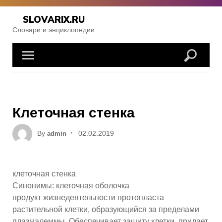
Skip
to
SLOVARIX.RU
content
Словари и энциклопедии
Клеточная стенка
Posted
By
02.02.2019
admin
on
клеточная стенка
Синонимы: клеточная оболочка
продукт жизнедеятельности протопласта
растительной клетки, образующийся за пределами
плазмалеммы. Обеспечивает защиту клетки, придает