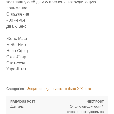
застлавшую её дымку времени, затрудняющую
понимание.
Оглавление
«00»-Губе
Два -Женс
Женс-Маст
Мебе-Не з
Неко-Офиц
Охот-Стар
Стат-Уезд
Упра-Штат
Categories -
Энциклопедия русского быта XIX века
Навигация
PREVIOUS POST
NEXT POST
Previous
Next
Дактиль
Энциклопедический
по
post:
post:
словарь псевдонимов