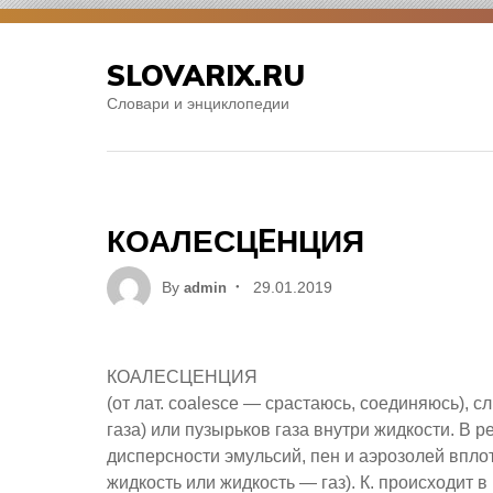
Skip
to
SLOVARIX.RU
content
Словари и энциклопедии
КОАЛЕСЦEНЦИЯ
Posted
By
29.01.2019
admin
on
КОАЛЕСЦEНЦИЯ
(от лат. coalesce — срастаюсь, соединяюсь), с
газа) или пузырьков газа внутри жидкости. В 
дисперсности эмульсий, пен и аэрозолей впло
жидкость или жидкость — газ).
К. происходит в