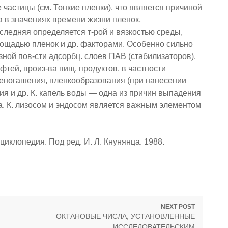
частицы (см. Тонкие пленки), что является причиной
а в значениях времени жизни пленок,
оследняя определяется т-рой и вязкостью среды,
ощадью пленок и др. факторами. Особенно сильно
зной пов-сти адсорбц. слоев ПАВ (стабилизаторов).
тей, произ-ва пищ. продуктов, в частности
пеногашения, пленкообразования (при нанесении
я и др. К. капель воды — одна из причин выпадения
на. К. лизосом и эндосом является важным элементом
иклопедия. Под ред. И. Л. Кнунянца. 1988.
NEXT POST
Next
ОКТАНОВЫЕ ЧИСЛА, УСТАНОВЛЕННЫЕ
post:
ИССЛЕДОВАТЕЛЬСКИМ