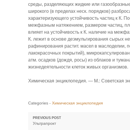
среды, разделяющих жидкие или газообразные 
широкого (в пределах неск. порядков) разброс
характеризующего устойчивость частиц к К. П
межфазным натяжением, размером частиц, пл
влияет на устойчивость к К. наличие на межфа
К. лежит в основе деэмульгирования сырых неф
рафинирования растит. масел в маслоделии, 
лакокрасочных покрытий), микрокапсулировани
атм. осадков (дождя, росы) из облаков и тума
жизнедеятельности клеток живых организмов.
Химическая энциклопедия. — М.: Советская энц
Categories -
Химическая энциклопедия
Навигация
PREVIOUS POST
Previous
Ультрапрокт
по
post: