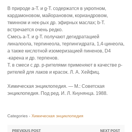
В природе a-Т. и g-T. содержатся в укропном,
кардамоновом, майорановом, кориандровом,
тминном и нек-рых др. эфирных маслах; b-T.
встречается очень редко.
Смесь a-Т. и g-T. получают дегидратацией
линалоола, терпинеола, терпингидрата, 1,4-цинеола,
а также кислотной изомеризацией пиненов, D4
-карена и др. терпенов.
Т. в смеси с др. р-рителями применяют в качестве р-
рителей для лаков и красок. Л. А. Хейфиц.
Химическая энциклопедия. — М.: Советская
энциклопедия. Под ред. И. Л. Кнунянца. 1988.
Categories -
Химическая энциклопедия
PREVIOUS POST
NEXT POST