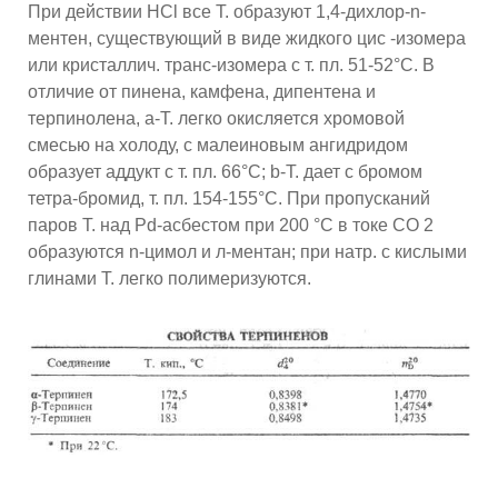
При действии НСl все Т. образуют 1,4-дихлор-n-
ментен, существующий в виде жидкого цис -изомера
или кристаллич. транс-изомера с т. пл. 51-52°С. В
отличие от пинена, камфена, дипентена и
терпинолена, a-Т. легко окисляется хромовой
смесью на холоду, с малеиновым ангидридом
образует аддукт с т. пл. 66°С; b-T. дает с бромом
тетра-бромид, т. пл. 154-155°С. При пропусканий
паров Т. над Pd-асбестом при 200 °С в токе СО 2
образуются n-цимол и л-ментан; при натр. с кислыми
глинами Т. легко полимеризуются.