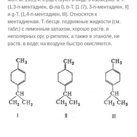
(1,3-n-ментадиен, ф-ла I), b-T. [1 (7), 3-n-ментадиен, II]
и g-T. (1,4-n-ментадиен, III). Относятся к
ментадиенам. Т.-бесцв. подвижные жидкости (см.
табл.) с лимонным запахом, хорошо раств. в
неполярных орг. р-рителях, а также в этаноле, не
раств. в воде; на воздухе быстро окисляются.