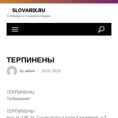
Skip
to
SLOVARIX.RU
content
Словари и энциклопедии
ТЕРПИНЕНЫ
Posted
By
29.01.2019
admin
on
ТЕРПИНЕНЫ
Толкование
ТЕРПИНЕНЫ
мол. м. 136,24. Существуют в виде 3 изомеров: a-Т.