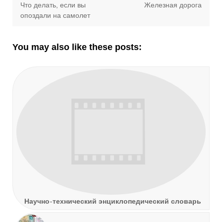
Previous
Next
Что делать, если вы
Железная дорога
по
post:
post:
опоздали на самолет
записям
You may also like these posts:
Научно-технический энциклопедический словарь