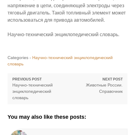
напряжение в цепи, соединяющей электроды через
тяговый двигатель. Такой топливный элемент может
использоваться для привода автомобилей.
Научно-технический энциклопедический словарь.
Categories -
Научно-технический энциклопедический
словарь
Навигация
PREVIOUS POST
NEXT POST
Previous
Next
Научно-технический
Животные России.
по
post:
post:
энциклопедический
Справочник
словарь
записям
You may also like these posts: