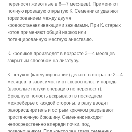
переносят животные в 6—7 месяцев). Применяют
полную кровавую открытую К. Семенники удаляют
торзированием между двумя
кровоостанавливающими зажимами. При К. старых
котов применяют общий наркоз или
потенцированную местную анестезию.
К. кроликов производят в возрасте 3—4 месяцев
закрытым способом на лигатуру.
К. петухов (каплунирование) делают в возрасте 2—4
месяцев, в зависимости от скороспелости породы
(взрослые петухи операцию не переносят).
Брюшную полость вскрывают в последнем
межрёберье с каждой стороны, в рану вводят
ранорасширитель и острым крючком разрывают
пристеночную брюшину. Семенник находят
непосредственно впереди почки, под
позвоночником. Под контролем глаза семенник