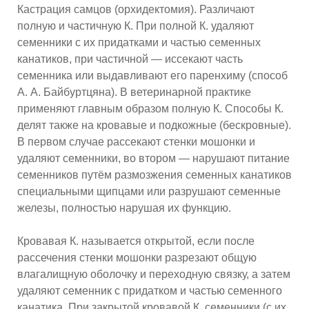
Кастрация самцов (орхидектомия). Различают
полную и частичную К. При полной К. удаляют
семенники с их придатками и частью семенных
канатиков, при частичной — иссекают часть
семенника или выдавливают его паренхиму (способ
А. А. Байбуртцяна). В ветеринарной практике
применяют главным образом полную К. Способы К.
делят также на кровавые и подкожные (бескровные).
В первом случае рассекают стенки мошонки и
удаляют семенники, во втором — нарушают питание
семенников путём размозжения семенных канатиков
специальными щипцами или разрушают семенные
железы, полностью нарушая их функцию.
Кровавая К. называется открытой, если после
рассечения стенки мошонки разрезают общую
влагалищную оболочку и переходную связку, а затем
удаляют семенник с придатком и частью семенного
канатика. При закрытой кровавой К. семенники (с их