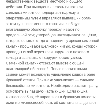
лекарственных веществ местного и общего
действия. При выпадении петель кишок или
сальника животное подвергают наркозу и
оперативным путем вправляют выпавший орган,
затем культю семенного канатика и общую
влагалищную оболочку перекручивают по
продольной оси; у жеребцов накладывают лещётки,
которые оставляют до отпадения, у хряков семенной
канатик прошивают шёлковой нитью, концы которой
проводят иглой через края наружного пахового
кольца и завязывают хирургическим узлом.
Семенной канатик отсекают вместе с общей
влагалищной оболочкой. После овариэктомии
свиней может возникнуть ущемление кишки в ране
брюшной стенки. Признаки ущемления — сильное
беспокойство животного. Необходимо расшить рану,
осмотреть выпавшую часть кишки. Если кишка
жизнеспособна, её вправляют в брюшную полость;
если же жизнеспособность её сомнительна, делают