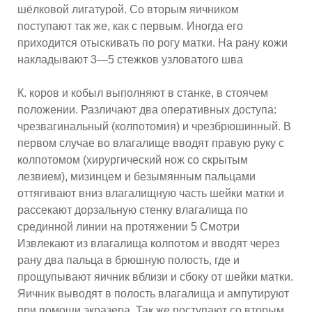
шёлковой лигатурой. Со вторым яичником
поступают так же, как с первым. Иногда его
приходится отыскивать по рогу матки. На рану кожи
накладывают 3—5 стежков узловатого шва
К. коров и кобыл выполняют в станке, в стоячем
положении. Различают два оперативных доступа:
чрезвагинальный (колпотомия) и чрезбрюшинный. В
первом случае во влагалище вводят правую руку с
колпотомом (хирургический нож со скрытым
лезвием), мизинцем и безымянным пальцами
оттягивают вниз влагалищную часть шейки матки и
рассекают дорзальную стенку влагалища по
срединной линии на протяжении 5 Смотри
Извлекают из влагалища колпотом и вводят через
рану два пальца в брюшную полость, где и
прощупывают яичник вблизи и сбоку от шейки матки.
Яичник выводят в полость влагалища и ампутируют
при помощи экразера. Так же поступают со вторым