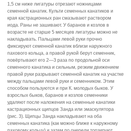
1,5 см ниже лигатуры отрезают ножницами
семенной канатик. Культи семенных канатиков и
края кастрационных ран смазывают раствором
иода. Раны не зашивают. У баранов и козлов в
возрасте не старше 5 месяцев лигатуры можно не
накладывать. Пальцами левой руки прочно
фиксируют семенной канатик вблизи наружного
пахового кольца, а правой рукой берут семенник,
повёртывают его 2—3 раза по продольной оси
семенного канатика и сильным, резким движением
правой руки разрывают семенной канатик на участке
между пальцами левой руки и семенником. Этим
способом пользуются и при К. молодых быков. У
взрослых быков, баранов и козлов семенники
удаляют после наложения на семенные канатики
кастрационных щипцов Занда или эмаскулятора
(рис. 3). Щипцы Занда накладывают на оба
семенных канатика (как можно ближе к наружному
паховому кольцу) и затем по очереди торзируют