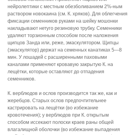
нейролептики с местным обезболиванием 2%-ным
раствором новокаина (см. К. хряков). Для облегчения
фиксации семенников руками на шейку мошонки
накладывают нетуго резиновую трубку. Семенники
удаляют торзионным способом после наложения
щипцов Занда или, реже, эмаскулятором. Щипцы
(эмаскулятор) держат на семенных канатиках 5—8
мин. У лошадей с расширенными паховыми
каналами применяют кровавую закрытую К. на
лещётки, которые оставляют до отпадения
семенников.
К. верблюдов и ослов производится так же, как и
жеребцов. Старых ослов предпочтительнее
кастрировать на лещётки (во избежание
кровотечения); у верблюдов при К. открытым
способом иссекают полоски краев раны общей
влагалищной оболочки (во избежание выпадения