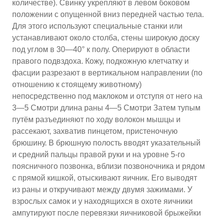
количестве). Свинку укрепляют в левом боковом
положении с опущенной вниз передней частью тела.
Для этого используют специальные станки или
устанавливают около столба, стены широкую доску
под углом в 30—40° к полу. Оперируют в области
правого подвздоха. Кожу, подкожную клетчатку и
фасции разрезают в вертикальном направлении (по
отношению к стоящему животному)
непосредственно под маклоком и отступя от него на
3—5 Смотри длина раны 4—5 Смотри Затем тупым
путём разъединяют по ходу волокон мышцы и
рассекают, захватив пинцетом, пристеночную
брюшину. В брюшную полость вводят указательный
и средний пальцы правой руки и на уровне 5-го
поясничного позвонка, вблизи позвоночника и рядом
с прямой кишкой, отыскивают яичник. Его выводят
из раны и откручивают между двумя зажимами. У
взрослых самок и у находящихся в охоте яичники
ампутируют после перевязки яичниковой брыжейки