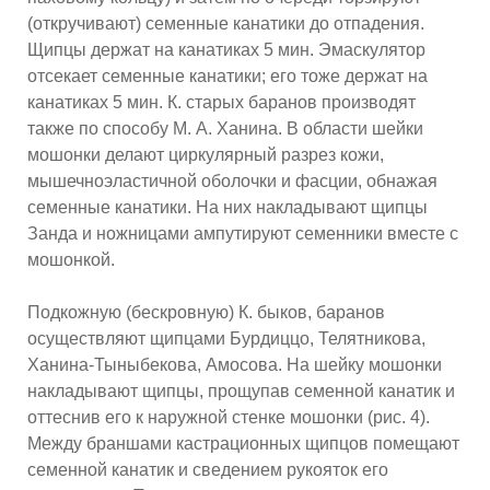
(откручивают) семенные канатики до отпадения.
Щипцы держат на канатиках 5 мин. Эмаскулятор
отсекает семенные канатики; его тоже держат на
канатиках 5 мин. К. старых баранов производят
также по способу М. А. Ханина. В области шейки
мошонки делают циркулярный разрез кожи,
мышечноэластичной оболочки и фасции, обнажая
семенные канатики. На них накладывают щипцы
Занда и ножницами ампутируют семенники вместе с
мошонкой.
Подкожную (бескровную) К. быков, баранов
осуществляют щипцами Бурдиццо, Телятникова,
Ханина-Тыныбекова, Амосова. На шейку мошонки
накладывают щипцы, прощупав семенной канатик и
оттеснив его к наружной стенке мошонки (рис. 4).
Между браншами кастрационных щипцов помещают
семенной канатик и сведением рукояток его