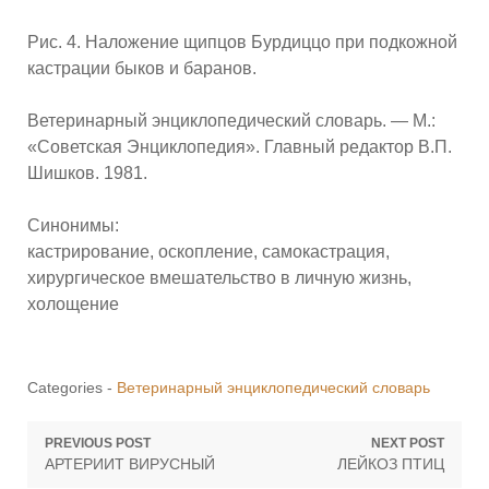
Рис. 4. Наложение щипцов Бурдиццо при подкожной
кастрации быков и баранов.
Ветеринарный энциклопедический словарь. — М.:
«Советская Энциклопедия». Главный редактор В.П.
Шишков. 1981.
Синонимы:
кастрирование, оскопление, самокастрация,
хирургическое вмешательство в личную жизнь,
холощение
Categories -
Ветеринарный энциклопедический словарь
Навигация
PREVIOUS POST
NEXT POST
Previous
Next
АРТЕРИИТ ВИРУСНЫЙ
ЛЕЙКОЗ ПТИЦ
по
post:
post: