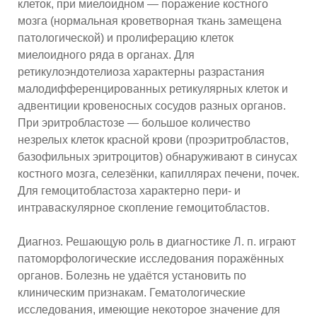
клеток, при миелоидном — поражение костного
мозга (нормальная кроветворная ткань замещена
патологической) и пролиферацию клеток
миелоидного ряда в органах. Для
ретикулоэндотелиоза характерны разрастания
малодифференцированных ретикулярных клеток и
адвентиции кровеносных сосудов разных органов.
При эритробластозе — большое количество
незрелых клеток красной крови (проэритробластов,
базофильных эритроцитов) обнаруживают в синусах
костного мозга, селезёнки, капиллярах печени, почек.
Для гемоцитобластоза характерно пери- и
интраваскулярное скопление гемоцитобластов.
Диагноз. Решающую роль в диагностике Л. п. играют
патоморфологические исследования поражённых
органов. Болезнь не удаётся установить по
клиническим признакам. Гематологические
исследования, имеющие некоторое значение для