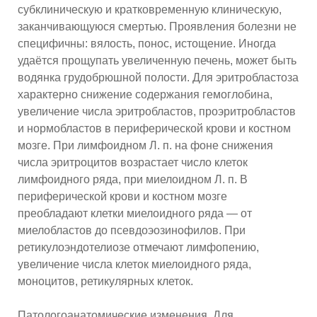
субклиническую и кратковременную клиническую,
заканчивающуюся смертью. Проявления болезни не
специфичны: вялость, понос, истощение. Иногда
удаётся прощупать увеличенную печень, может быть
водянка грудобрюшной полости. Для эритробластоза
характерно снижение содержания гемоглобина,
увеличение числа эритробластов, проэритробластов
и нормобластов в периферической крови и костном
мозге. При лимфоидном Л. п. на фоне снижения
числа эритроцитов возрастает число клеток
лимфоидного ряда, при миелоидном Л. п. В
периферической крови и костном мозге
преобладают клетки миелоидного ряда — от
миелобластов до псевдоэозинофилов. При
ретикулоэндотелиозе отмечают лимфопению,
увеличение числа клеток миелоидного ряда,
моноцитов, ретикулярных клеток.
Патологоанатомические изменения. Для