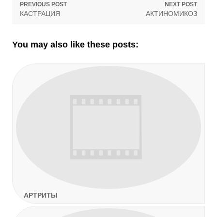
Навигация
PREVIOUS POST
NEXT POST
Previous
Next
КАСТРАЦИЯ
АКТИНОМИКОЗ
по
post:
post:
записям
You may also like these posts:
АРТРИТЫ