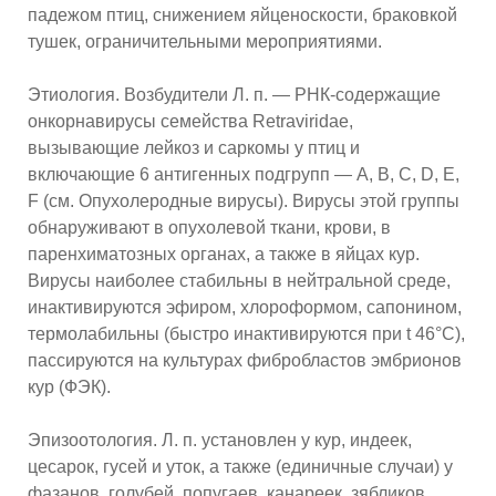
падежом птиц, снижением яйценоскости, браковкой
тушек, ограничительными мероприятиями.
Этиология. Возбудители Л. п. — РНК-содержащие
онкорнавирусы семейства Retraviridae,
вызывающие лейкоз и саркомы у птиц и
включающие 6 антигенных подгрупп — A, B, C, D, E,
F (см. Опухолеродные вирусы). Вирусы этой группы
обнаруживают в опухолевой ткани, крови, в
паренхиматозных органах, а также в яйцах кур.
Вирусы наиболее стабильны в нейтральной среде,
инактивируются эфиром, хлороформом, сапонином,
термолабильны (быстро инактивируются при t 46°C),
пассируются на культурах фибробластов эмбрионов
кур (ФЭК).
Эпизоотология. Л. п. установлен у кур, индеек,
цесарок, гусей и уток, а также (единичные случаи) у
фазанов, голубей, попугаев, канареек, зябликов,