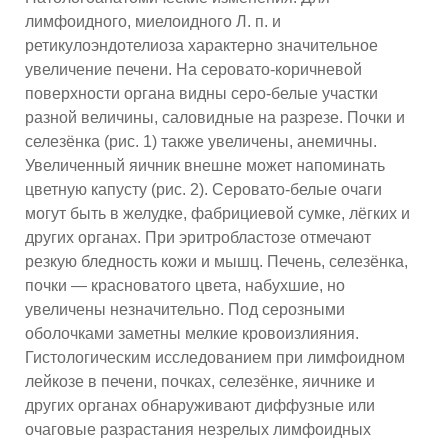
лимфоидного, миелоидного Л. п. и
ретикулоэндотелиоза характерно значительное
увеличение печени. На серовато-коричневой
поверхности органа видны серо-белые участки
разной величины, саловидные на разрезе. Почки и
селезёнка (рис. 1) также увеличены, анемичны.
Увеличенный яичник внешне может напоминать
цветную капусту (рис. 2). Серовато-белые очаги
могут быть в желудке, фабрициевой сумке, лёгких и
других органах. При эритробластозе отмечают
резкую бледность кожи и мышц. Печень, селезёнка,
почки — красноватого цвета, набухшие, но
увеличены незначительно. Под серозными
оболочками заметны мелкие кровоизлияния.
Гистологическим исследованием при лимфоидном
лейкозе в печени, почках, селезёнке, яичнике и
других органах обнаруживают диффузные или
очаговые разрастания незрелых лимфоидных