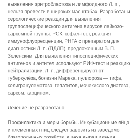
выявления эритробластоза и лимфоидного Л. п.,
нельзя провести в широких масштабах. Разработаны
серологические реакции для выявления
группоспецифического антигена вирусов лейкозо-
саркомной группы: РСК, кофал-тест, реакция
иммунофлуоресценции, РНГА с препаратом для
диагностики Л. п. (ПДЛП), предложенным В. П.
Зеленским. Для выявления типоспецифических
антигенов и антител используют РИФ-тест и реакцию
нейтрализации. Л. п. дифференцируют от
туберкулёза, болезни Марека, пуллороза — тифа,
колигранулематоза, гепатитов, мочекислого диатеза,
сарком, карцином.
Лечение не разработано.
Профилактика и меры борьбы. Инкубационные яйца
и племенных птиц следует завозить из заведомо
благополучных хозяйств, в цеха выращивания