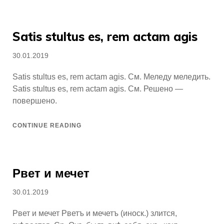
Satis stultus es, rem actam agis
Posted
30.01.2019
on
Satis stultus es, rem actam agis. См. Меледу меледить.
Satis stultus es, rem actam agis. См. Решено —
повершено.
CONTINUE READING
Рвет и мечет
Posted
30.01.2019
on
Рвет и мечет Рветъ и мечетъ (иноск.) злится,