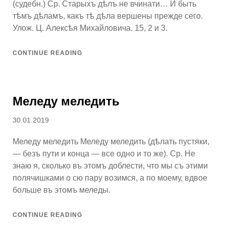
(судебн.) Ср. Старыхъ дѣлъ не вчинати… И быть
тѣмъ дѣламъ, какъ тѣ дѣла вершены прежде сего.
Улож. Ц. Алексѣя Михайловича. 15, 2 и 3.
CONTINUE READING
Меледу меледить
Posted
30.01.2019
on
Меледу меледить Меледу меледить (дѣлать пустяки,
— безъ пути и конца — все одно и то же). Ср. Не
знаю я, сколько въ этомъ доблести, что мы съ этими
полячишками о сю пару возимся, а по моему, вдвое
больше въ этомъ меледы.
CONTINUE READING