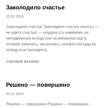
Заколодило счастье
Posted
23.02.2019
on
Заколодило счастье Заколодило счастье (иноск.) —
не идетъ счастье; — неудача (съ намекомъ на
неподвижную колоду или на желанную карту,
которая забилась, засунулась, неизвѣстно куда въ
колоду и не выходитъ).
CONTINUE READING
Решено — повершено
Posted
30.01.2019
on
Решено — повершено Рѣшено — повершено