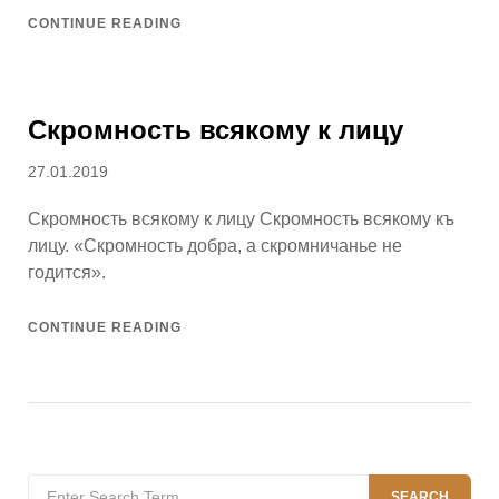
CONTINUE READING
Скромность всякому к лицу
Posted
27.01.2019
on
Скромность всякому к лицу Скромность всякому къ
лицу. «Скромность добра, а скромничанье не
годится».
CONTINUE READING
Search
SEARCH