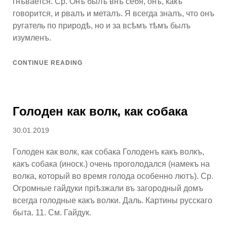
гнѣвается. Ср. Онъ былъ внѣ себя, онъ, какъ
говорится, и рвалъ и металъ. Я всегда зналъ, что онъ
ругатель по природѣ, но и за всѣмъ тѣмъ былъ
изумленъ.
CONTINUE READING
Голоден как волк, как собака
Posted
30.01.2019
on
Голоден как волк, как собака Голоденъ какъ волкъ,
какъ собака (иноск.) очень проголодался (намекъ на
волка, который во время голода особенно лютъ). Ср.
Огромные гайдуки пріѣзжали въ загородный домъ
всегда голодные какъ волки. Даль. Картины русскаго
быта. 11. См. Гайдук.