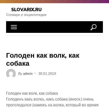
Skip
to
SLOVARIX.RU
content
Словари и энциклопедии
Голоден как волк, как
собака
Posted
By
30.01.2019
admin
on
Голоден как волк, как собака
Голоденъ какъ волкъ, какъ собака (иноск.) очень
проголодался (намекъ на волка, который во время