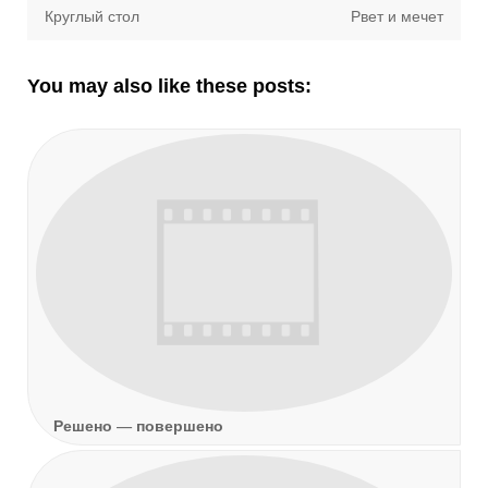
Навигация
Previous
Next
Круглый стол
Рвет и мечет
по
post:
post:
записям
You may also like these posts:
Решено — повершено