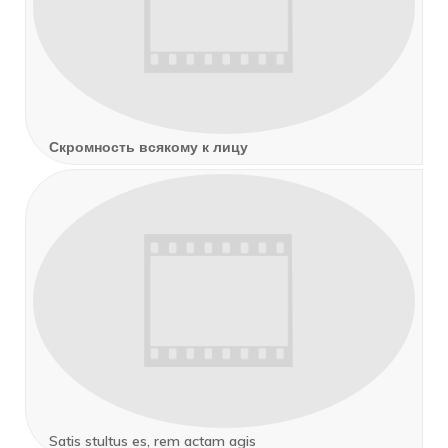
Скромность всякому к лицу
Satis stultus es, rem actam agis