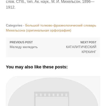
слов. СПб., тип. Ак. наук.. М. И. Михельсон. 1896—
1912.
Categories -
Большой толково-фразеологический словарь
Михельсона (оригинальная орфография)
Навигация
PREVIOUS POST
NEXT POST
Previous
Next
Меледу меледить
КАТАЛИТИЧЕСКИЙ
по
post:
post:
КРЕКИНГ
записям
You may also like these posts: