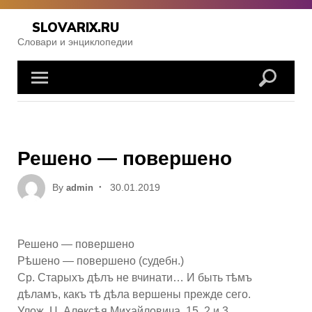
Skip
to
SLOVARIX.RU
content
Словари и энциклопедии
Решено — повершено
Posted
By
30.01.2019
admin
on
Решено — повершено
Рѣшено — повершено (судебн.)
Ср. Старыхъ дѣлъ не вчинати… И быть тѣмъ
дѣламъ, какъ тѣ дѣла вершены прежде сего.
Улож. Ц. Алексѣя Михайловича. 15, 2 и 3.