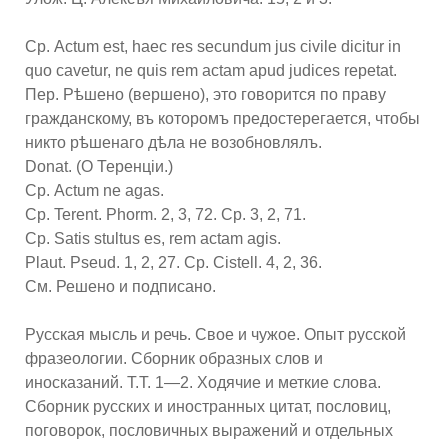
Ср. Actum est, haec res secundum jus civile dicitur in
quo cavetur, ne quis rem actam apud judices repetat.
Пер. Рѣшено (вершено), это говорится по праву
гражданскому, въ которомъ предостерегается, чтобы
никто рѣшенаго дѣла не возобновлялъ.
Donat. (О Теренціи.)
Ср. Actum ne agas.
Ср. Terent. Phorm. 2, 3, 72. Ср. 3, 2, 71.
Ср. Satis stultus es, rem actam agis.
Plaut. Pseud. 1, 2, 27. Ср. Cistell. 4, 2, 36.
См. Решено и подписано.
Русская мысль и речь. Свое и чужое. Опыт русской
фразеологии. Сборник образных слов и
иносказаний. Т.Т. 1—2. Ходячие и меткие слова.
Сборник русских и иностранных цитат, пословиц,
поговорок, пословичных выражений и отдельных